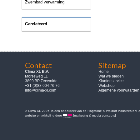
Zwembad verwarming
Gerelateerd
Contact
Sitemap
Clima XL B.V.
Home
Morseweg 11
Wat we bieden
3899 BP Zeewolde
Klantenservice
+31 (0)88 004 76 76
Webshop
info@clima-xl.com
Algemene voorwaarden
© Clima-XL 2026, is een onderdeel van de Flagstone & Waldorf industries b.v.
website ontwikkeling door
[marketing & media concepts]