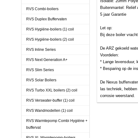
Isolatie: 20mm Polye
Buitenmantel: Reliëf
RVS Combi-boilers
5 jaar Garantie
RVS Duplex Buffervaten
Let op:
RVS Hygiëne-boilers (1) coil
Bij deze boiler vrach
RVS Hygiëne-boilers (2) coil
De ARZ gekoeld water
RVS Inline Series
Voordelen:
RVS Next Generation A+
* Lange levensduur, 
* Besparing op de ins
RVS Slim Series
RVS Solar Boilers
De Nexus buffervaten
las techniek, hebben
RVS Turbo XXL boilers (2) coil
corrosie weerstand.
RVS Verswater-buffer (1) coil
RVS Wandmodellen (1) coil
RVS Warmtepomp Combi Hygiëne +
buffervat
RVS XL Warmtepomp-boilers