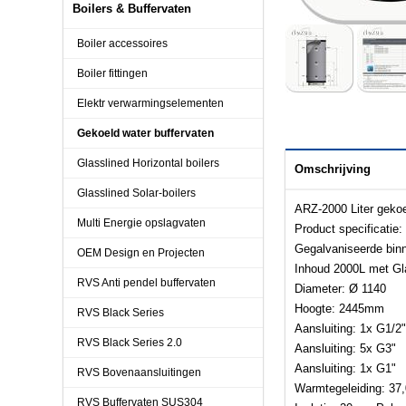
Boilers & Buffervaten
Boiler accessoires
Boiler fittingen
Elektr verwarmingselementen
Gekoeld water buffervaten
Glasslined Horizontal boilers
Omschrijving
Glasslined Solar-boilers
ARZ-2000 Liter gekoe
Multi Energie opslagvaten
Product specificatie:
Gegalvaniseerde bin
OEM Design en Projecten
Inhoud 2000L met Gla
RVS Anti pendel buffervaten
Diameter: Ø 1140
Hoogte: 2445mm
RVS Black Series
Aansluiting: 1x G1/2"
RVS Black Series 2.0
Aansluiting: 5x G3"
Aansluiting: 1x G1"
RVS Bovenaansluitingen
Warmtegeleiding: 3
RVS Buffervaten SUS304