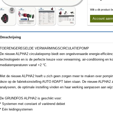
Wilt u dit product
Account aan
Omschrijving
TOERENGEREGELDE VERWARMINGSCIRCULATIEPOMP
De nieuwe ALPHA2 circulatiepomp biedt een ongeëvenaarde energie-efficiën
technologieën en is de perfecte keuze voor verwarming, air-conditioning en 
mediatemperaturen vanaf +2 °C.
Met de nieuwe ALPHA2 hoeft u zich geen zorgen meer te maken over pompins
deze op de fabrieksinstelling AUTO ADAPT laten staan. De nieuwe ALPHA2 
analyseren, de optimale instelling vinden en haar werking aanpassen aan wijz
De GRUNDFOS ALPHA2 is geschikt voor:
* Systemen met constant of variërend debiet
* Eén leidingsystemen