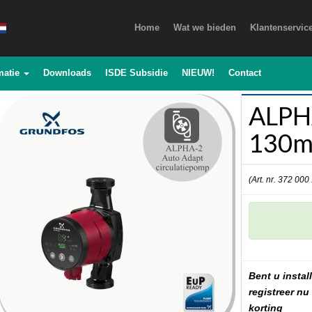
Home
Wat we bieden
Klantenservic
matie
Downloads
ISDE Subsidie
NIEUW!
Contact
ALPH
130m
(Art. nr. 372 000
Bent u install
registreer nu
korting