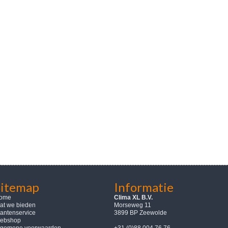
Sitemap
Informatie
ome
Clima XL B.V.
at we bieden
Morseweg 11
lantenservice
3899 BP Zeewolde
ebshop