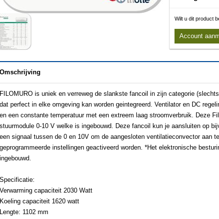
Wilt u dit product
Account aan
Omschrijving
FILOMURO is uniek en verreweg de slankste fancoil in zijn categorie (slecht
dat perfect in elke omgeving kan worden geintegreerd. Ventilator en DC regelin
en een constante temperatuur met een extreem laag stroomverbruik. Deze Fil
stuurmodule 0-10 V welke is ingebouwd. Deze fancoil kun je aansluiten op bijv
een signaal tussen de 0 en 10V om de aangesloten ventilatieconvector aan te
geprogrammeerde instellingen geactiveerd worden. *Het elektronische besturi
ingebouwd.
Specificatie:
Verwarming capaciteit 2030 Watt
Koeling capaciteit 1620 watt
Lengte: 1102 mm