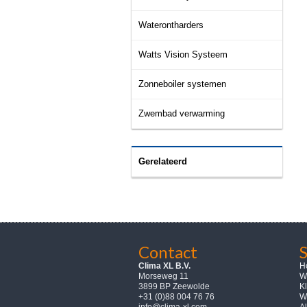
Waterontharders
Watts Vision Systeem
Zonneboiler systemen
Zwembad verwarming
Gerelateerd
Contact
Clima XL B.V.
H
Morseweg 11
W
3899 BP Zeewolde
K
+31 (0)88 004 76 76
W