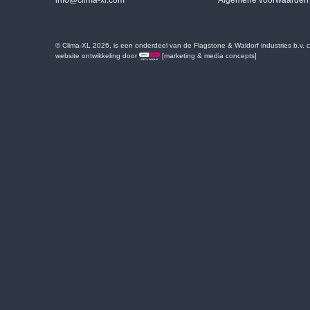
info@clima-xl.com
Algemene voorwaarden
© Clima-XL 2026, is een onderdeel van de Flagstone & Waldorf industries b.v.
website ontwikkeling door
[marketing & media concepts]