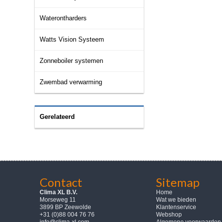
Waterontharders
Watts Vision Systeem
Zonneboiler systemen
Zwembad verwarming
Gerelateerd
Contact
Sitemap
Clima XL B.V.
Home
Morseweg 11
Wat we bieden
3899 BP Zeewolde
Klantenservice
+31 (0)88 004 76 76
Webshop