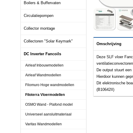
Boilers & Buffervaten
Circulatiepompen
Collector montage
Collectoren "Solar Keymark"
Omschrijving
DC Inverter Fancoils
Deze SLF vloer Fanco
ventilatieconvectore
Airleaf Inbouwmodellen
De output stuurt een
Airleaf Wandmodellen
Hierdoor kunnen gepr
Dit elektronische bo
Filomuro Hoge wandmodellen
(B10642II)
Filoterra Vloermodellen
OSMO Wand - Plafond model
Universeel aansluitmateriaal
Varitas Wandmodellen