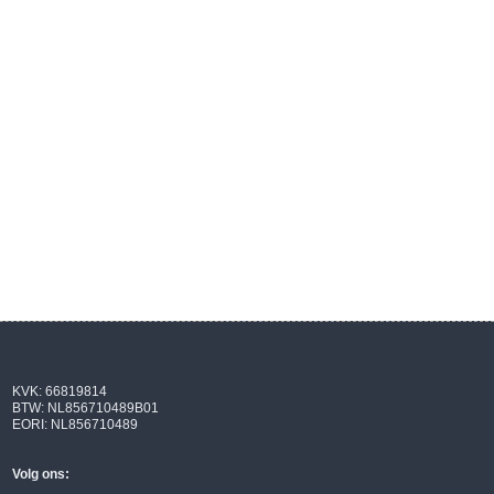
KVK: 66819814
BTW: NL856710489B01
EORI: NL856710489
Volg ons: