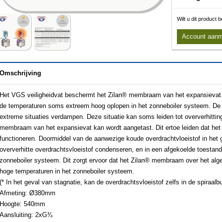
Wilt u dit product
Account aan
Omschrijving
Het VGS veiligheidvat beschermt het Zilan® membraam van het expansievat. B
de temperaturen soms extreem hoog oplopen in het zonneboiler systeem. De 
extreme situaties verdampen. Deze situatie kan soms leiden tot oververhitting
membraam van het expansievat kan wordt aangetast. Dit ertoe leiden dat h
functioneren. Doormiddel van de aanwezige koude overdrachtvloeistof in het 
oververhitte overdrachtsvloeistof condenseren, en in een afgekoelde toestand 
zonneboiler systeem. Dit zorgt ervoor dat het Zilan® membraam over het al
hoge temperaturen in het zonneboiler systeem.
(* In het geval van stagnatie, kan de overdrachtsvloeistof zelfs in de spiraal
Afmeting: Ø380mm
Hoogte: 540mm
Aansluiting: 2xG¾