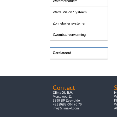
Waterontharders
Watts Vision Systeem
Zonneboiler systemen
Zwembad verwarming
Gerelateerd
Contact
Clima XL B.V.
H
Morseweg 11
W
3899 BP Zeewolde
K
+31 (0)88 004 76 76
W
info@clima-xl.com
A