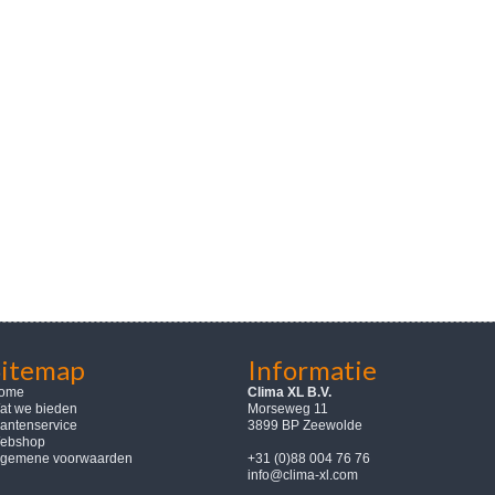
Sitemap
Informatie
ome
Clima XL B.V.
at we bieden
Morseweg 11
lantenservice
3899 BP Zeewolde
ebshop
lgemene voorwaarden
+31 (0)88 004 76 76
info@clima-xl.com