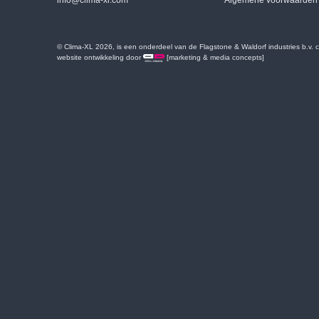
info@clima-xl.com
Algemene voorwaarden
© Clima-XL 2026, is een onderdeel van de Flagstone & Waldorf industries b.v.
website ontwikkeling door
[marketing & media concepts]