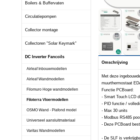
Boilers & Buffervaten
Circulatiepompen
Collector montage
Collectoren "Solar Keymark"
DC Inverter Fancoils
Omschrijving
Airleaf Inbouwmodellen
Met deze ingebouwde 
Airleaf Wandmodellen
muurthermostaat EDA6
Filomuro Hoge wandmodellen
Functie PCBoard:
- Smart Touch LCD d
Filoterra Vloermodellen
- PID functie / volle
OSMO Wand - Plafond model
- Max 30 units
- Modbus RS485 poor
Universeel aansluitmateriaal
- Deze PCBoard bestu
Varitas Wandmodellen
- De SLF is verkrijgb