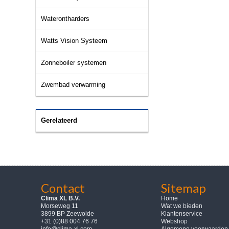
Waterontharders
Watts Vision Systeem
Zonneboiler systemen
Zwembad verwarming
Gerelateerd
Contact
Sitemap
Clima XL B.V.
Home
Morseweg 11
Wat we bieden
3899 BP Zeewolde
Klantenservice
+31 (0)88 004 76 76
Webshop