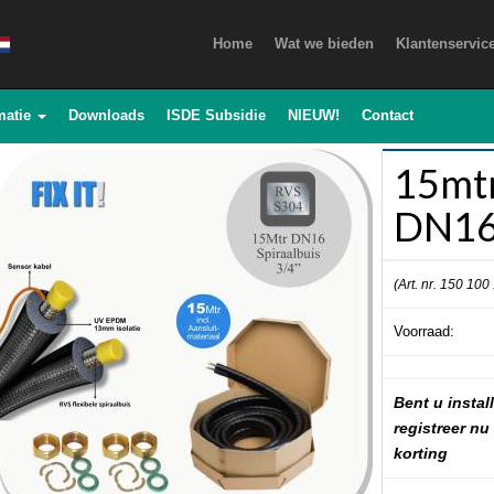
Home
Wat we bieden
Klantenservic
matie
Downloads
ISDE Subsidie
NIEUW!
Contact
15mtr
DN16
(Art. nr. 150 100
Voorraad:
Bent u install
registreer nu
korting