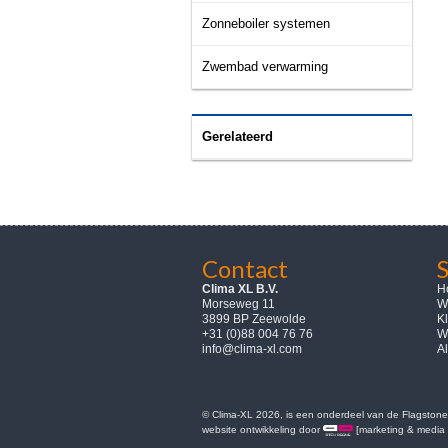
Zonneboiler systemen
Zwembad verwarming
Gerelateerd
Contact
Clima XL B.V.
H
Morseweg 11
W
3899 BP Zeewolde
K
+31 (0)88 004 76 76
W
info@clima-xl.com
A
© Clima-XL 2026, is een onderdeel van de Flagstone 
website ontwikkeling door
[marketing & media 