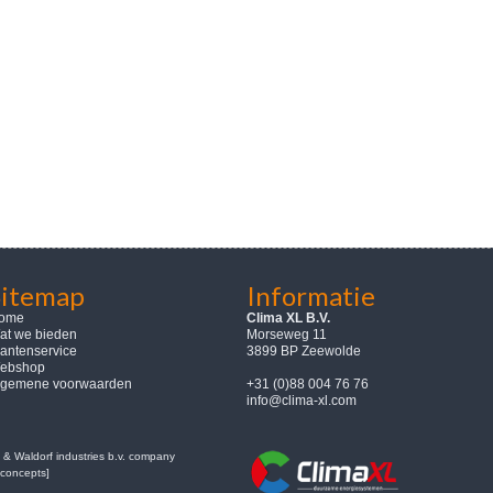
Sitemap
Informatie
ome
Clima XL B.V.
at we bieden
Morseweg 11
lantenservice
3899 BP Zeewolde
ebshop
lgemene voorwaarden
+31 (0)88 004 76 76
info@clima-xl.com
& Waldorf industries b.v. company
concepts]