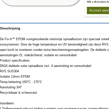
Wilt u dit product
Account aan
Omschrijving
De Fix-It™ EPDM voorgeisoleerde roestvrije spiraalbuizen zijn speciaal ontwi
zonsystemen. Door de hoge temperatuur en UV bestendigheid zijn deze RVS s
open lucht te monteren zonder extra beschermingsmaatregelen. De dubbele sp
aansluitingen IS, vlakdichtend, isolatie en sensorkabel:
Product specificaties:
DN16 dubbele solar spiraalbuis incl. 4 aansluiting en sensorkabel
RVS SUS304
Isolatie 13mm EPDM
Temp.belasting 150°C - 175°C
Aansluiting 3/4"
Recyclebaar & scheurvast
Voordelen:
* Tijdbesparend robuust leiding systeem voor montage tussen zonnecollector 