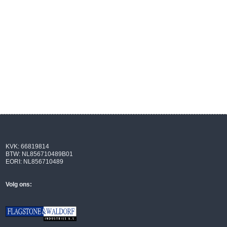
KVK: 66819814
BTW: NL856710489B01
EORI: NL856710489
Volg ons: